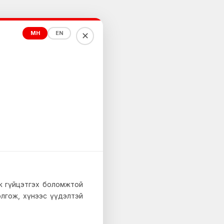
МН
EN
✕
йж гүйцэтгэх боломжтой
 олгож, хүнээс үүдэлтэй