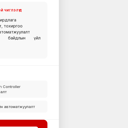
 ЧИГЛЭЛҮҮД
дирдлага
т, тохиргоо
 автоматжуулалт
үй байдлын үйл
 Controller
лалт
йн автоматжуулалт