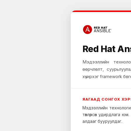
Red Hat An
Мэдээллийн техноло
өөрчлөлт, суурьлуула
хүчирхэг framework бөг
ЯАГААД СОНГОХ ХЭР
Мэдээллийн технологий
төвлөрсөн удирдлага юм
алдааг бууруулдаг.