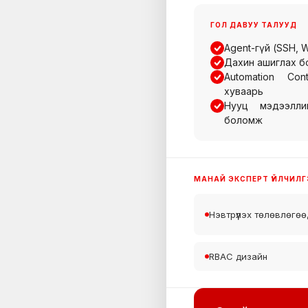
ГОЛ ДАВУУ ТАЛУУД
Agent-гүй (SSH, 
Дахин ашиглах б
Automation Co
хуваарь
Нууц мэдээлли
боломж
МАНАЙ ЭКСПЕРТ ҮЙЛЧИЛ
Нэвтрүүлэх төлөвлөгөө
RBAC дизайн