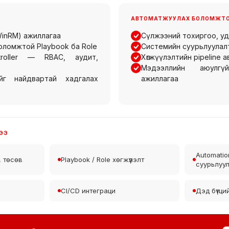
АВТОМАТЖУУЛАХ БОЛОМЖТОЙ
WinRM) ажиллагаа
Сүлжээний тохиргоо, у
оломжтой Playbook ба Role
Системийн суурьлуулал
ntroller — RBAC, аудит,
Хөгжүүлэлтийн pipeline
Мэдээллийн аюулг
йг найдвартай хадгалах
ажиллагаа
ГЭЭ
Automation
, төсөв
Playbook / Role хөгжүүлэлт
суурьлуу
CI/CD интеграци
Дэд бүтци