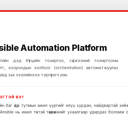
sible Automation Platform
гийн дэд бүтцийн тохиргоо, сүлжээний тохиргооны
лт, хоорондын холбоог (orchestration) автоматжуулах
өөд зах зээлийнхээ тэргүүлэгч юм.
ЭГТЭЙ ВЭ?
н баг өдөр тутмын ажил үүргийг илүү хурдан, найдвартай хи
. Ansible нь ижил төстэй төхөөрөмжийг ухаалгаар удирдах боломж